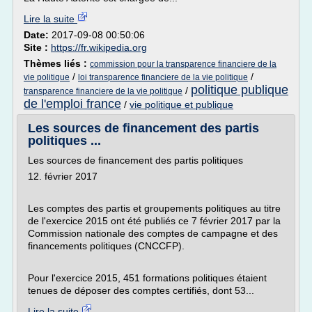
Lire la suite
Date:
2017-09-08 00:50:06
Site :
https://fr.wikipedia.org
Thèmes liés :
commission pour la transparence financiere de la
/
/
vie politique
loi transparence financiere de la vie politique
politique publique
/
transparence financiere de la vie politique
de l'emploi france
/
vie politique et publique
Les sources de financement des partis
politiques ...
Les sources de financement des partis politiques
12. février 2017
Les comptes des partis et groupements politiques au titre
de l'exercice 2015 ont été publiés ce 7 février 2017 par la
Commission nationale des comptes de campagne et des
financements politiques (CNCCFP).
Pour l'exercice 2015, 451 formations politiques étaient
tenues de déposer des comptes certifiés, dont 53...
Lire la suite