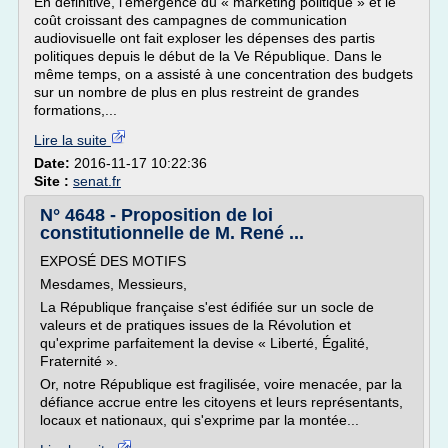
En définitive, l'émergence du « marketing politique » et le
coût croissant des campagnes de communication
audiovisuelle ont fait exploser les dépenses des partis
politiques depuis le début de la Ve République. Dans le
même temps, on a assisté à une concentration des budgets
sur un nombre de plus en plus restreint de grandes
formations,...
Lire la suite
Date:
2016-11-17 10:22:36
Site :
senat.fr
N° 4648 - Proposition de loi
constitutionnelle de M. René ...
EXPOSÉ DES MOTIFS
Mesdames, Messieurs,
La République française s'est édifiée sur un socle de
valeurs et de pratiques issues de la Révolution et
qu'exprime parfaitement la devise « Liberté, Égalité,
Fraternité ».
Or, notre République est fragilisée, voire menacée, par la
défiance accrue entre les citoyens et leurs représentants,
locaux et nationaux, qui s'exprime par la montée...