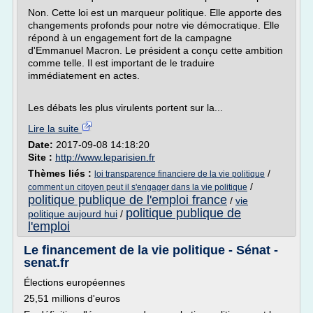
Non. Cette loi est un marqueur politique. Elle apporte des
changements profonds pour notre vie démocratique. Elle
répond à un engagement fort de la campagne
d'Emmanuel Macron. Le président a conçu cette ambition
comme telle. Il est important de le traduire
immédiatement en actes.
Les débats les plus virulents portent sur la...
Lire la suite
Date:
2017-09-08 14:18:20
Site :
http://www.leparisien.fr
Thèmes liés :
/
loi transparence financiere de la vie politique
/
comment un citoyen peut il s'engager dans la vie politique
politique publique de l'emploi france
/
vie
politique publique de
politique aujourd hui
/
l'emploi
Le financement de la vie politique - Sénat -
senat.fr
Élections européennes
25,51 millions d'euros