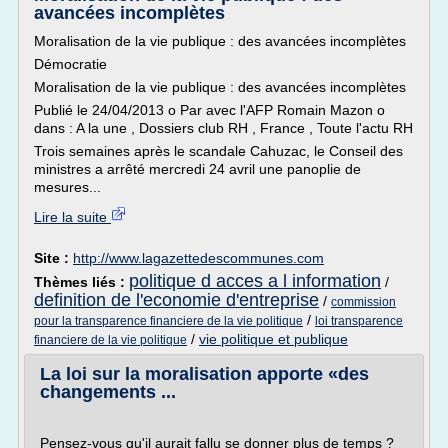
avancées incomplètes
Moralisation de la vie publique : des avancées incomplètes
Démocratie
Moralisation de la vie publique : des avancées incomplètes
Publié le 24/04/2013 o Par avec l'AFP Romain Mazon o
dans : A la une , Dossiers club RH , France , Toute l'actu RH
Trois semaines après le scandale Cahuzac, le Conseil des
ministres a arrêté mercredi 24 avril une panoplie de
mesures...
Lire la suite
Site :
http://www.lagazettedescommunes.com
politique d acces a l information
Thèmes liés :
/
definition de l'economie d'entreprise
/
commission
/
pour la transparence financiere de la vie politique
loi transparence
/
vie politique et publique
financiere de la vie politique
La loi sur la moralisation apporte «des
changements ...
Pensez-vous qu'il aurait fallu se donner plus de temps ?