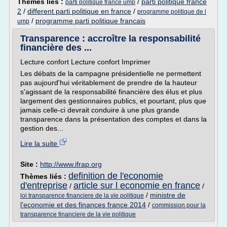
Thèmes liés :
/
parti politique france
parti politique france ump
2
/
different parti politique en france
/
programme politique de l
/
programme parti politique francais
ump
Transparence : accroître la responsabilité
financière des ...
Lecture confort Lecture confort Imprimer
Les débats de la campagne présidentielle ne permettent
pas aujourd'hui véritablement de prendre de la hauteur
s'agissant de la responsabilité financière des élus et plus
largement des gestionnaires publics, et pourtant, plus que
jamais celle-ci devrait conduire à une plus grande
transparence dans la présentation des comptes et dans la
gestion des...
Lire la suite
Site :
http://www.ifrap.org
definition de l'economie
Thèmes liés :
d'entreprise
article sur l economie en france
/
/
/
ministre de
loi transparence financiere de la vie politique
l'economie et des finances france 2014
/
commission pour la
transparence financiere de la vie politique