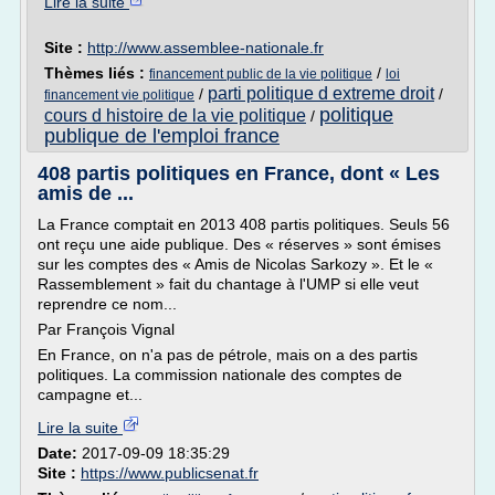
Lire la suite
Site :
http://www.assemblee-nationale.fr
Thèmes liés :
/
financement public de la vie politique
loi
parti politique d extreme droit
/
/
financement vie politique
politique
cours d histoire de la vie politique
/
publique de l'emploi france
408 partis politiques en France, dont « Les
amis de ...
La France comptait en 2013 408 partis politiques. Seuls 56
ont reçu une aide publique. Des « réserves » sont émises
sur les comptes des « Amis de Nicolas Sarkozy ». Et le «
Rassemblement » fait du chantage à l'UMP si elle veut
reprendre ce nom...
Par François Vignal
En France, on n'a pas de pétrole, mais on a des partis
politiques. La commission nationale des comptes de
campagne et...
Lire la suite
Date:
2017-09-09 18:35:29
Site :
https://www.publicsenat.fr