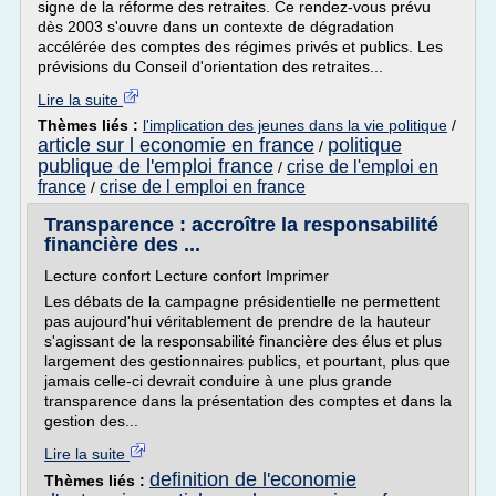
signe de la réforme des retraites. Ce rendez-vous prévu
dès 2003 s'ouvre dans un contexte de dégradation
accélérée des comptes des régimes privés et publics. Les
prévisions du Conseil d'orientation des retraites...
Lire la suite
Thèmes liés :
l'implication des jeunes dans la vie politique
/
article sur l economie en france
politique
/
publique de l'emploi france
crise de l'emploi en
/
france
crise de l emploi en france
/
Transparence : accroître la responsabilité
financière des ...
Lecture confort Lecture confort Imprimer
Les débats de la campagne présidentielle ne permettent
pas aujourd'hui véritablement de prendre de la hauteur
s'agissant de la responsabilité financière des élus et plus
largement des gestionnaires publics, et pourtant, plus que
jamais celle-ci devrait conduire à une plus grande
transparence dans la présentation des comptes et dans la
gestion des...
Lire la suite
definition de l'economie
Thèmes liés :