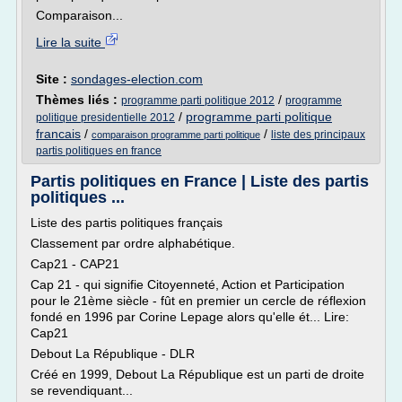
Comparaison...
Lire la suite
Site :
sondages-election.com
Thèmes liés :
/
programme parti politique 2012
programme
/
programme parti politique
politique presidentielle 2012
francais
/
/
liste des principaux
comparaison programme parti politique
partis politiques en france
Partis politiques en France | Liste des partis
politiques ...
Liste des partis politiques français
Classement par ordre alphabétique.
Cap21 - CAP21
Cap 21 - qui signifie Citoyenneté, Action et Participation
pour le 21ème siècle - fût en premier un cercle de réflexion
fondé en 1996 par Corine Lepage alors qu'elle ét... Lire:
Cap21
Debout La République - DLR
Créé en 1999, Debout La République est un parti de droite
se revendiquant...