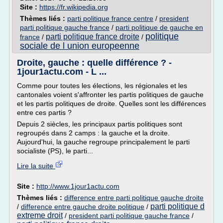
Site :
https://fr.wikipedia.org
Thèmes liés :
parti politique france centre
/
president
parti politique gauche france
/
parti politique de gauche en
politique
parti politique france droite
france
/
/
sociale de l union europeenne
Droite, gauche : quelle différence ? -
1jour1actu.com - L ...
Comme pour toutes les élections, les régionales et les
cantonales voient s'affronter les partis politiques de gauche
et les partis politiques de droite. Quelles sont les différences
entre ces partis ?
Depuis 2 siècles, les principaux partis politiques sont
regroupés dans 2 camps : la gauche et la droite.
Aujourd'hui, la gauche regroupe principalement le parti
socialiste (PS), le parti...
Lire la suite
Site :
http://www.1jour1actu.com
Thèmes liés :
difference entre parti politique gauche droite
parti politique d
/
difference entre gauche droite politique
/
extreme droit
/
president parti politique gauche france
/