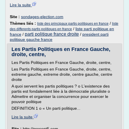
Lire la suite
Site :
sondages-election.com
Thèmes liés :
/
liste des principaux partis politiques en france
liste
/
liste parti politique en
des differents partis politiques en france
parti politique france droite
france
/
/
president parti
politique gauche france
Les Partis Politiques en France Gauche,
droite, centre,
Les Partis Politiques en France Gauche, droite, centre,
Les Partis Politiques en France Gauche, droite, centre,
extreme gauche, extreme droite, centre gauche, centre
droite
A quoi servent les partis politiques ? o L'existence des
partis est fondalement liée à la démocratie pluraliste o
Admettre et organiser la concurrence pour exercer le
pouvoir politique
DEFINITION 1 o « Un parti politique...
Lire la suite
Site :
http://present5.com