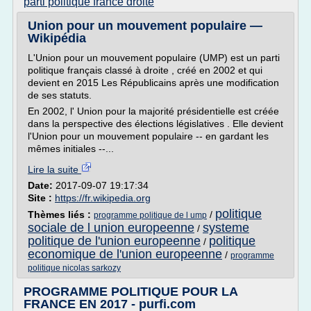
parti politique france droite
Union pour un mouvement populaire —
Wikipédia
L'Union pour un mouvement populaire (UMP) est un parti
politique français classé à droite , créé en 2002 et qui
devient en 2015 Les Républicains après une modification
de ses statuts.
En 2002, l' Union pour la majorité présidentielle est créée
dans la perspective des élections législatives . Elle devient
l'Union pour un mouvement populaire -- en gardant les
mêmes initiales --...
Lire la suite
Date:
2017-09-07 19:17:34
Site :
https://fr.wikipedia.org
politique
Thèmes liés :
/
programme politique de l ump
sociale de l union europeenne
systeme
/
politique de l'union europeenne
politique
/
economique de l'union europeenne
/
programme
politique nicolas sarkozy
PROGRAMME POLITIQUE POUR LA
FRANCE EN 2017 - purfi.com