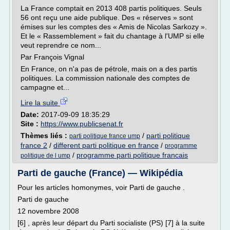
La France comptait en 2013 408 partis politiques. Seuls
56 ont reçu une aide publique. Des « réserves » sont
émises sur les comptes des « Amis de Nicolas Sarkozy ».
Et le « Rassemblement » fait du chantage à l'UMP si elle
veut reprendre ce nom...
Par François Vignal
En France, on n'a pas de pétrole, mais on a des partis
politiques. La commission nationale des comptes de
campagne et...
Lire la suite
Date:
2017-09-09 18:35:29
Site :
https://www.publicsenat.fr
Thèmes liés :
/
parti politique
parti politique france ump
france 2
/
different parti politique en france
/
programme
/
programme parti politique francais
politique de l ump
Parti de gauche (France) — Wikipédia
Pour les articles homonymes, voir Parti de gauche .
Parti de gauche
12 novembre 2008
[6] , après leur départ du Parti socialiste (PS) [7] à la suite