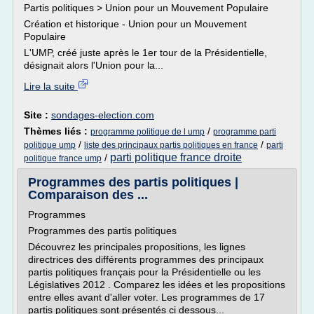
Partis politiques > Union pour un Mouvement Populaire
Création et historique - Union pour un Mouvement
Populaire
L'UMP, créé juste après le 1er tour de la Présidentielle,
désignait alors l'Union pour la...
Lire la suite
Site :
sondages-election.com
Thèmes liés :
/
programme politique de l ump
programme parti
/
/
politique ump
liste des principaux partis politiques en france
parti
parti politique france droite
/
politique france ump
Programmes des partis politiques |
Comparaison des ...
Programmes
Programmes des partis politiques
Découvrez les principales propositions, les lignes
directrices des différents programmes des principaux
partis politiques français pour la Présidentielle ou les
Législatives 2012 . Comparez les idées et les propositions
entre elles avant d'aller voter. Les programmes de 17
partis politiques sont présentés ci dessous...