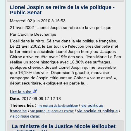
Lionel Jospin se retire de la vie politique -
Public Senat
Mercredi 02 juin 2010 à 16:53
21 avril 2002 : Lionel Jospin se retire de la vie politique
Par Caroline Deschamps
L'oeil dans le rétro. Séisme dans la vie politique française.
Le 21 avril 2002, le 1er tour de l'élection présidentielle met
le 1er ministre socialiste Lionel Jospin hors jeux. Jacques
Chirac arrive en tête avec 19% des voix, Jean-Marie Le Pen
réalise un score historique avec 16,86% des suffrages,
quelques cheveux devant Lionel Jospin qui ne rassemble
que 16,18% des voix. Dispersion à gauche, mauvaise
campagne de Jospin critiquant un Chirac « vieux et usé »,
débat sécuritaire, expliquent en partie la...
Lire la suite
Date:
2017-09-09 17:12:13
Thèmes liés :
/
vie politique
me retirant de la vie politique
francaise
/
/
vie sociale et politique
/
vie politique jacques chirac
vie politique chirac
La ministre de la Justice Nicole Belloubet