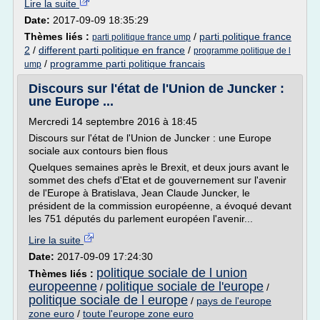
Lire la suite
Date:
2017-09-09 18:35:29
Thèmes liés :
/
parti politique france
parti politique france ump
2
/
different parti politique en france
/
programme politique de l
/
programme parti politique francais
ump
Discours sur l'état de l'Union de Juncker :
une Europe ...
Mercredi 14 septembre 2016 à 18:45
Discours sur l'état de l'Union de Juncker : une Europe
sociale aux contours bien flous
Quelques semaines après le Brexit, et deux jours avant le
sommet des chefs d'Etat et de gouvernement sur l'avenir
de l'Europe à Bratislava, Jean Claude Juncker, le
président de la commission européenne, a évoqué devant
les 751 députés du parlement européen l'avenir...
Lire la suite
Date:
2017-09-09 17:24:30
politique sociale de l union
Thèmes liés :
europeenne
politique sociale de l'europe
/
/
politique sociale de l europe
/
pays de l'europe
zone euro
/
toute l'europe zone euro