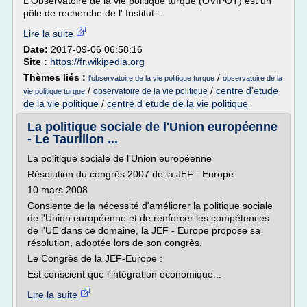
L'Observatoire de la vie politique turque (OVIPOT) est un
pôle de recherche de l' Institut...
Lire la suite
Date:
2017-09-06 06:58:16
Site :
https://fr.wikipedia.org
Thèmes liés :
/
l'observatoire de la vie politique turque
observatoire de la
/
/
centre d'etude
observatoire de la vie politique
vie politique turque
de la vie politique
/
centre d etude de la vie politique
La politique sociale de l'Union européenne
- Le Taurillon ...
La politique sociale de l'Union européenne
Résolution du congrès 2007 de la JEF - Europe
10 mars 2008
Consiente de la nécessité d'améliorer la politique sociale
de l'Union européenne et de renforcer les compétences
de l'UE dans ce domaine, la JEF - Europe propose sa
résolution, adoptée lors de son congrès.
Le Congrès de la JEF-Europe :
Est conscient que l'intégration économique...
Lire la suite