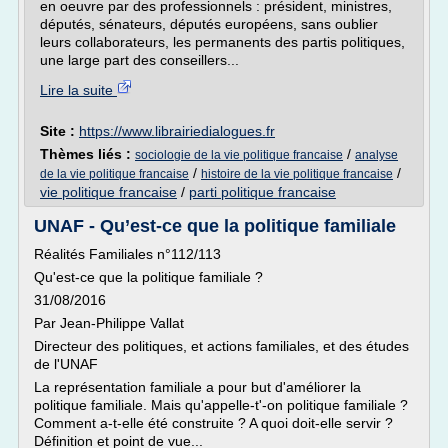
en oeuvre par des professionnels : président, ministres,
députés, sénateurs, députés européens, sans oublier
leurs collaborateurs, les permanents des partis politiques,
une large part des conseillers...
Lire la suite
Site :
https://www.librairiedialogues.fr
Thèmes liés :
/
sociologie de la vie politique francaise
analyse
/
/
de la vie politique francaise
histoire de la vie politique francaise
vie politique francaise
/
parti politique francaise
UNAF - Qu’est-ce que la politique familiale
Réalités Familiales n°112/113
Qu'est-ce que la politique familiale ?
31/08/2016
Par Jean-Philippe Vallat
Directeur des politiques, et actions familiales, et des études
de l'UNAF
La représentation familiale a pour but d'améliorer la
politique familiale. Mais qu'appelle-t'-on politique familiale ?
Comment a-t-elle été construite ? A quoi doit-elle servir ?
Définition et point de vue...