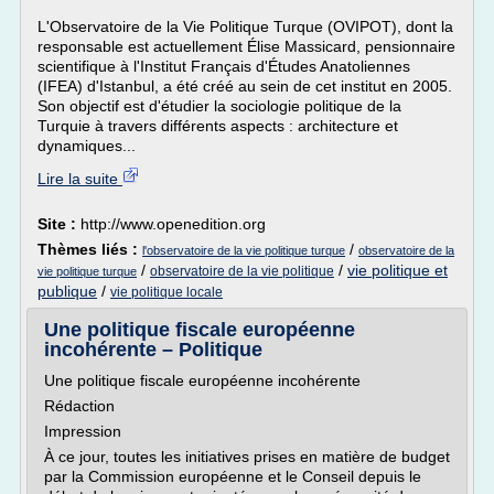
L'Observatoire de la Vie Politique Turque (OVIPOT), dont la
responsable est actuellement Élise Massicard, pensionnaire
scientifique à l'Institut Français d'Études Anatoliennes
(IFEA) d'Istanbul, a été créé au sein de cet institut en 2005.
Son objectif est d'étudier la sociologie politique de la
Turquie à travers différents aspects : architecture et
dynamiques...
Lire la suite
Site :
http://www.openedition.org
Thèmes liés :
/
l'observatoire de la vie politique turque
observatoire de la
/
/
vie politique et
observatoire de la vie politique
vie politique turque
publique
/
vie politique locale
Une politique fiscale européenne
incohérente – Politique
Une politique fiscale européenne incohérente
Rédaction
Impression
À ce jour, toutes les initiatives prises en matière de budget
par la Commission européenne et le Conseil depuis le