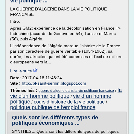
vie politique ...
LA GUERRE D'ALGERIE DANS LA VIE POLITIQUE
FRANCAISE
Intro:
Après GM2: expérience de la décolonisation en France =>
Indochine (accords de Genève en 54), Tunisie et Maroc
(56), puis Algérie.
L'indépendance de l'Algérie marque l'histoire de la France
par son caractère de guerre véritable (1954-1962), sa
durée, les atrocités qui ont été commises et l'exil de milliers
d'européens vers la...
Lire la suite
Date:
2017-04-18 11:48:24
Site :
http://bl-saint-sernin.blogspot.com
la
Thèmes liés :
/
guerre d algerie dans la vie politique francaise
vie d'un homme politique
vie d un homme
/
politique
cours d histoire de la vie politique
/
/
politique publique de l'emploi france
Quels sont les différents types de
politiques économiques ...
SYNTHESE: Quels sont les différents types de politiques