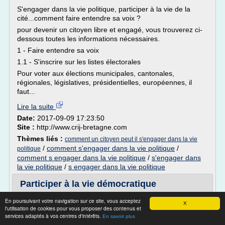
S'engager dans la vie politique, participer à la vie de la
cité...comment faire entendre sa voix ?
pour devenir un citoyen libre et engagé, vous trouverez ci-
dessous toutes les informations nécessaires.
1 - Faire entendre sa voix
1.1 - S'inscrire sur les listes électorales
Pour voter aux élections municipales, cantonales,
régionales, législatives, présidentielles, européennes, il
faut...
Lire la suite
Date:
2017-09-09 17:23:50
Site :
http://www.crij-bretagne.com
Thèmes liés :
comment un citoyen peut il s'engager dans la vie
/
comment s'engager dans la vie politique
/
politique
comment s engager dans la vie politique
/
s'engager dans
la vie politique
/
s engager dans la vie politique
Participer à la vie démocratique
Les 10 grands partis politiques
En poursuivant votre navigation sur ce site, vous acceptez
X
l'utilisation de cookies pour vous proposer des contenus et
L'adhésion aux partis politiques en France demeure en
services adaptés à vos centres d'intérêts.
En savoir plus
retrait par rapport à de nombreux autres pays. En effet,