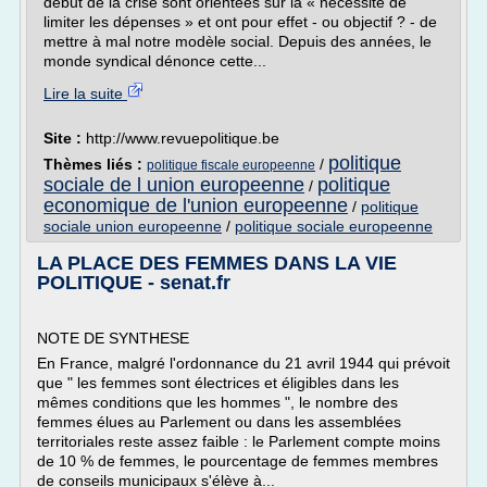
début de la crise sont orientées sur la « nécessité de
limiter les dépenses » et ont pour effet - ou objectif ? - de
mettre à mal notre modèle social. Depuis des années, le
monde syndical dénonce cette...
Lire la suite
Site :
http://www.revuepolitique.be
politique
Thèmes liés :
/
politique fiscale europeenne
sociale de l union europeenne
politique
/
economique de l'union europeenne
/
politique
sociale union europeenne
/
politique sociale europeenne
LA PLACE DES FEMMES DANS LA VIE
POLITIQUE - senat.fr
NOTE DE SYNTHESE
En France, malgré l'ordonnance du 21 avril 1944 qui prévoit
que " les femmes sont électrices et éligibles dans les
mêmes conditions que les hommes ", le nombre des
femmes élues au Parlement ou dans les assemblées
territoriales reste assez faible : le Parlement compte moins
de 10 % de femmes, le pourcentage de femmes membres
de conseils municipaux s'élève à...