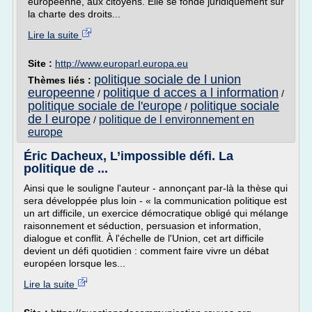
européenne, aux citoyens. Elle se fonde juridiquement sur
la charte des droits...
Lire la suite
Site :
http://www.europarl.europa.eu
politique sociale de l union
Thèmes liés :
europeenne
politique d acces a l information
/
/
politique sociale de l'europe
politique sociale
/
de l europe
politique de l environnement en
/
europe
Éric Dacheux, L’impossible défi. La
politique de ...
Ainsi que le souligne l'auteur - annonçant par-là la thèse qui
sera développée plus loin - « la communication politique est
un art difficile, un exercice démocratique obligé qui mélange
raisonnement et séduction, persuasion et information,
dialogue et conflit. À l'échelle de l'Union, cet art difficile
devient un défi quotidien : comment faire vivre un débat
européen lorsque les...
Lire la suite