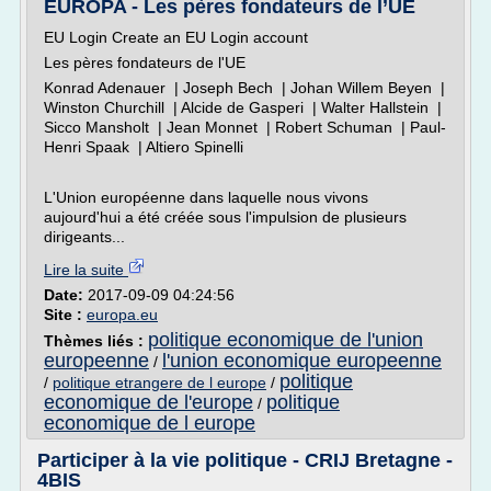
EUROPA - Les pères fondateurs de l’UE
EU Login Create an EU Login account
Les pères fondateurs de l'UE
Konrad Adenauer | Joseph Bech | Johan Willem Beyen |
Winston Churchill | Alcide de Gasperi | Walter Hallstein |
Sicco Mansholt | Jean Monnet | Robert Schuman | Paul-
Henri Spaak | Altiero Spinelli
L'Union européenne dans laquelle nous vivons
aujourd'hui a été créée sous l'impulsion de plusieurs
dirigeants...
Lire la suite
Date:
2017-09-09 04:24:56
Site :
europa.eu
politique economique de l'union
Thèmes liés :
europeenne
l'union economique europeenne
/
politique
/
politique etrangere de l europe
/
economique de l'europe
politique
/
economique de l europe
Participer à la vie politique - CRIJ Bretagne -
4BIS