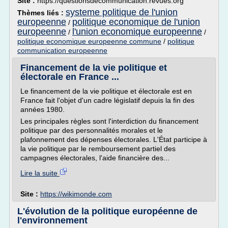
Site :
https://questionsdecommunication.revues.org
systeme politique de l'union
Thèmes liés :
europeenne
politique economique de l'union
/
europeenne
l'union economique europeenne
/
/
politique economique europeenne commune
/
politique
communication europeenne
Financement de la vie politique et
électorale en France ...
Le financement de la vie politique et électorale est en
France fait l'objet d'un cadre législatif depuis la fin des
années 1980.
Les principales règles sont l'interdiction du financement
politique par des personnalités morales et le
plafonnement des dépenses électorales. L'État participe à
la vie politique par le remboursement partiel des
campagnes électorales, l'aide financière des...
Lire la suite
Site :
https://wikimonde.com
L'évolution de la politique européenne de
l'environnement