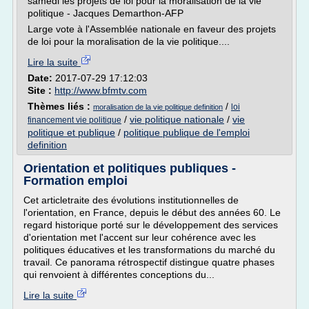
samedi les projets de loi pour la moralisation de la vie
politique - Jacques Demarthon-AFP
Large vote à l'Assemblée nationale en faveur des projets
de loi pour la moralisation de la vie politique....
Lire la suite
Date:
2017-07-29 17:12:03
Site :
http://www.bfmtv.com
Thèmes liés :
/
loi
moralisation de la vie politique definition
/
vie politique nationale
/
vie
financement vie politique
politique et publique
/
politique publique de l'emploi
definition
Orientation et politiques publiques -
Formation emploi
Cet articletraite des évolutions institutionnelles de
l'orientation, en France, depuis le début des années 60. Le
regard historique porté sur le développement des services
d'orientation met l'accent sur leur cohérence avec les
politiques éducatives et les transformations du marché du
travail. Ce panorama rétrospectif distingue quatre phases
qui renvoient à différentes conceptions du...
Lire la suite