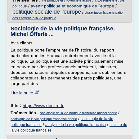
Thèmes liés :
/
citoyennete et vie
vie politique et citoyennete active
/
avenir politique et economique de l'europe
/
politique
politique sociale de l'europe
/
dissertation la participation
des citoyens a la vie politique
Sociologie de la vie politique française.
Michel Offerlé ...
Avis clients
La politique porte l'empreinte de l'histoire, du rapport
particulier que les Français entretiennent avec le et la
politique. La politique est une activité principalement mise
en oeuvre par des professionnels président, ministres,
députés, sénateurs, députés européens, sans oublier leurs
collaborateurs, les permanents des partis politiques, une
large part des...
Lire la suite
Site :
https://www.decitre.fr
Thèmes liés :
/
sociologie de la vie politique francaise michel offerle
/
sociologie de la vie
sociologie de la vie politique francaise offerle
/
/
politique francaise
analyse de la vie politique francaise
histoire de
la vie politique francaise