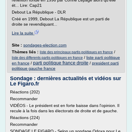
réflexion fondé en 1996 par Corine Lepage alors qu'elle
ét... Lire: Cap21
Debout La République - DLR
Créé en 1999, Debout La République est un parti de
droite se revendiquant...
Lire la suite
Site :
sondages-election.com
Thèmes liés :
/
liste des principaux partis politiques en france
/
liste parti politique
liste des differents partis politiques en france
parti politique france droite
en france
/
/
president parti
politique gauche france
Sondage : dernières actualités et vidéos sur
Le Figaro.fr
Réactions (202)
Recommander
VIDÉOS - Le président est en forte baisse dans l'opinion. Il
recule à la fois dans les électorats de droite et de gauche.
Réactions (224)
Recommander
SONDAGE LE FIGARO - Selon un sondage Odoxa pour Le