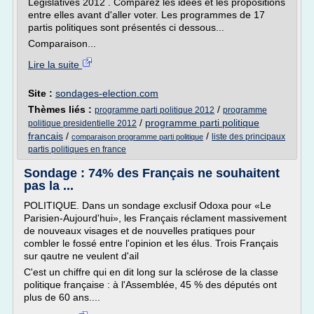
Législatives 2012 . Comparez les idées et les propositions
entre elles avant d'aller voter. Les programmes de 17
partis politiques sont présentés ci dessous...
Comparaison...
Lire la suite
Site :
sondages-election.com
Thèmes liés :
/
programme parti politique 2012
programme
/
programme parti politique
politique presidentielle 2012
francais
/
/
liste des principaux
comparaison programme parti politique
partis politiques en france
Sondage : 74% des Français ne souhaitent
pas la ...
POLITIQUE. Dans un sondage exclusif Odoxa pour «Le
Parisien-Aujourd'hui», les Français réclament massivement
de nouveaux visages et de nouvelles pratiques pour
combler le fossé entre l'opinion et les élus. Trois Français
sur qautre ne veulent d'ail
C'est un chiffre qui en dit long sur la sclérose de la classe
politique française : à l'Assemblée, 45 % des députés ont
plus de 60 ans....