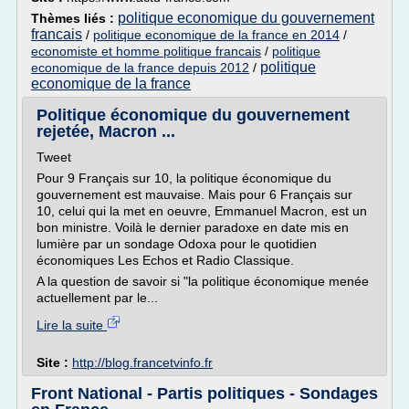
politique economique du gouvernement
Thèmes liés :
francais
/
politique economique de la france en 2014
/
economiste et homme politique francais
/
politique
politique
economique de la france depuis 2012
/
economique de la france
Politique économique du gouvernement
rejetée, Macron ...
Tweet
Pour 9 Français sur 10, la politique économique du
gouvernement est mauvaise. Mais pour 6 Français sur
10, celui qui la met en oeuvre, Emmanuel Macron, est un
bon ministre. Voilà le dernier paradoxe en date mis en
lumière par un sondage Odoxa pour le quotidien
économiques Les Echos et Radio Classique.
A la question de savoir si "la politique économique menée
actuellement par le...
Lire la suite
Site :
http://blog.francetvinfo.fr
Front National - Partis politiques - Sondages