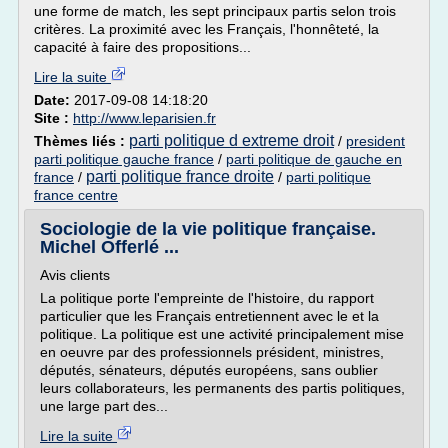
une forme de match, les sept principaux partis selon trois
critères. La proximité avec les Français, l'honnêteté, la
capacité à faire des propositions...
Lire la suite
Date:
2017-09-08 14:18:20
Site :
http://www.leparisien.fr
parti politique d extreme droit
Thèmes liés :
/
president
parti politique gauche france
/
parti politique de gauche en
parti politique france droite
france
/
/
parti politique
france centre
Sociologie de la vie politique française.
Michel Offerlé ...
Avis clients
La politique porte l'empreinte de l'histoire, du rapport
particulier que les Français entretiennent avec le et la
politique. La politique est une activité principalement mise
en oeuvre par des professionnels président, ministres,
députés, sénateurs, députés européens, sans oublier
leurs collaborateurs, les permanents des partis politiques,
une large part des...
Lire la suite