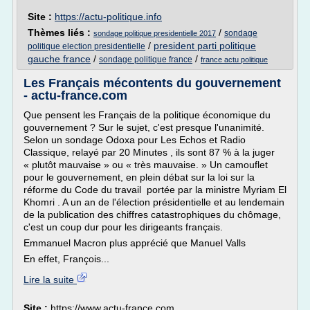
Site :
https://actu-politique.info
Thèmes liés :
/
sondage
sondage politique presidentielle 2017
/
president parti politique
politique election presidentielle
gauche france
/
/
sondage politique france
france actu politique
Les Français mécontents du gouvernement
- actu-france.com
Que pensent les Français de la politique économique du
gouvernement ? Sur le sujet, c'est presque l'unanimité.
Selon un sondage Odoxa pour Les Echos et Radio
Classique, relayé par 20 Minutes , ils sont 87 % à la juger
« plutôt mauvaise » ou « très mauvaise. » Un camouflet
pour le gouvernement, en plein débat sur la loi sur la
réforme du Code du travail portée par la ministre Myriam El
Khomri . A un an de l'élection présidentielle et au lendemain
de la publication des chiffres catastrophiques du chômage,
c'est un coup dur pour les dirigeants français.
Emmanuel Macron plus apprécié que Manuel Valls
En effet, François...
Lire la suite
Site :
https://www.actu-france.com