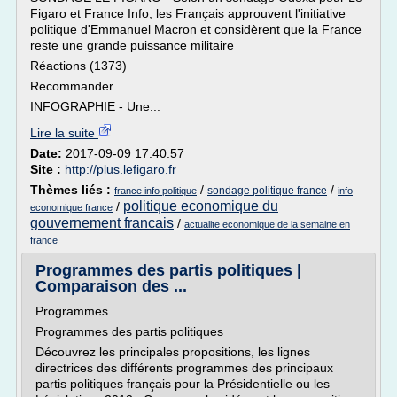
Figaro et France Info, les Français approuvent l'initiative
politique d'Emmanuel Macron et considèrent que la France
reste une grande puissance militaire
Réactions (1373)
Recommander
INFOGRAPHIE - Une...
Lire la suite
Date:
2017-09-09 17:40:57
Site :
http://plus.lefigaro.fr
Thèmes liés :
/
/
sondage politique france
france info politique
info
politique economique du
/
economique france
gouvernement francais
/
actualite economique de la semaine en
france
Programmes des partis politiques |
Comparaison des ...
Programmes
Programmes des partis politiques
Découvrez les principales propositions, les lignes
directrices des différents programmes des principaux
partis politiques français pour la Présidentielle ou les