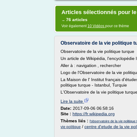
Articles sélectionnés pour le 
76 articles
→
Voir également
10 Vidéos
pour ce thème
Observatoire de la vie politique 
Observatoire de la vie politique turque
Un article de Wikipédia, l'encyclopédie l
Aller à : navigation , rechercher
Logo de l'Observatoire de la vie politiq
La Maison de l' Institut français d'étud
politique turque - Istanbul, Turquie
L'Observatoire de la vie politique turqu
Lire la suite
Date:
2017-09-06 06:58:16
Site :
https://fr.wikipedia.org
Thèmes liés :
l'observatoire de la vie politique
/
centre d'etude de la vie pol
vie politique