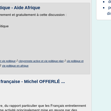
d
tique - Aide Afrique
p
di
ibrement et gratuitement à cette discussion :
itique
/
/
 vie politique
citoyennete active et vie politique plan
vie politique et
/
vie politique en afrique
e française - Michel OFFERLÉ ...
ire, du rapport particulier que les Français entretiennent
t une activité principalement mise en œuvre par des