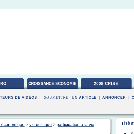
CRO
CROISSANCE ECONOMIE
2008 CRISE
TEURS DE VIDÉOS
| SOUMETTRE :
UN ARTICLE
|
ANNONCER
|
Thèm
ue économique
>
vie politique
>
participation a la vie
p