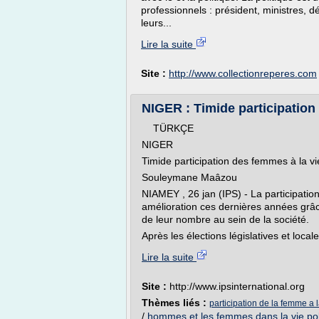
professionnels : président, ministres, 
leurs...
Lire la suite
Site :
http://www.collectionreperes.com
NIGER : Timide participation 
TÜRKÇE
NIGER
Timide participation des femmes à la vie
Souleymane Maâzou
NIAMEY , 26 jan (IPS) - La participatio
amélioration ces dernières années grâc
de leur nombre au sein de la société.
Après les élections législatives et locale
Lire la suite
Site :
http://www.ipsinternational.org
Thèmes liés :
participation de la femme a l
/
hommes et les femmes dans la vie pol