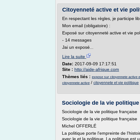
Citoyenneté active et vie poli
En respectant les règles, je participe l
Mon email (obligatoire) :
Exposé sur citoyenneté active et vie pol
- 14 messages
Jai un exposé...
Lire la suite
Date:
2017-09-09 17:17:51
Site :
http://aide-afrique.com
Thèmes liés :
expose sur citoyennete active et
/
citoyennete et vie politique
citoyennete active
Sociologie de la vie politiqu
Sociologie de la vie politique française
Sociologie de la vie politique française
Michel OFFERLÉ
La politique porte l'empreinte de l'histo
avec le et la politique. La politique es