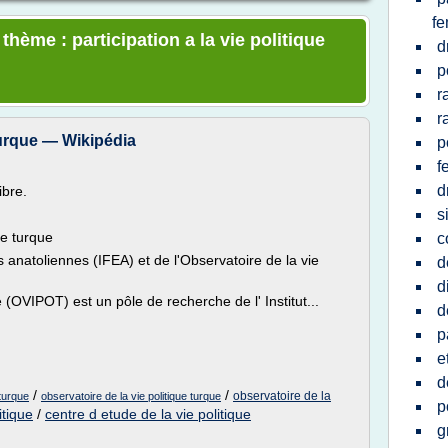
f
thème : participation a la vie politique
d
p
r
r
turque — Wikipédia
p
f
d
ibre.
s
ue turque
c
es anatoliennes (IFEA) et de l'Observatoire de la vie
d
d
e (OVIPOT) est un pôle de recherche de l' Institut...
d
p
e
d
/
/
observatoire de la
 turque
observatoire de la vie politique turque
p
itique
/
centre d etude de la vie politique
g