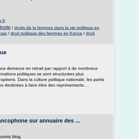
.fr
droite
/
droits de la femmes dans la vie politique en
cais
/
droit politique des femmes en france
/
droit
que
ance demeure en retrait par rapport à de nombreux
rmations politiques se sont structurées plus
péens. Dans la culture politique nationale, les partis
s destinées à faire élire des représentants....
rancophone sur annuaire des ...
 points blog