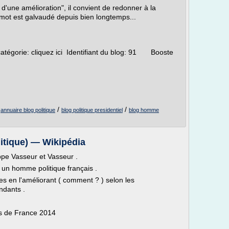
'une amélioration", il convient de redonner à la
e mot est galvaudé depuis bien longtemps...
tégorie: cliquez ici Identifiant du blog: 91 Booste
/
/
/
annuaire blog politique
blog politique presidentiel
blog homme
itique) — Wikipédia
ppe Vasseur et Vasseur .
 un homme politique français .
 en l'améliorant ( comment ? ) selon les
ndants .
es de France 2014