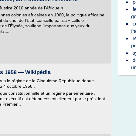
p
ustice 2010 année de l'Afrique n
f
es colonies africaines en 1960, la politique africaine
g
du chef de l'État, conseillé par sa « cellule
c
rue de l'Élysée, souligne l'importance aux yeux du
fr
ts,...
r
pr
s
d
u
is 1958 — Wikipédia
sous le régime de la Cinquième République depuis
du 4 octobre 1958 .
que constitutionnelle et un régime parlementaire .
oir exécutif est détenu essentiellement par le président
e Premier...