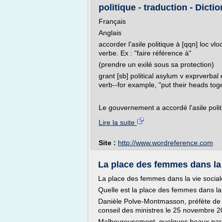
politique - traduction - Dicti
Français
Anglais
accorder l'asile politique à [qqn] loc 
verbe. Ex : "faire référence à"
(prendre un exilé sous sa protection)
grant [sb] political asylum v exprverba
verb--for example, "put their heads tog
Le gouvernement a accordé l'asile polit
Lire la suite
Site :
http://www.wordreference.com
La place des femmes dans la vi
La place des femmes dans la vie sociale 
Quelle est la place des femmes dans la v
Danièle Polve-Montmasson, préfète de
conseil des ministres le 25 novembre 2
Malheureusement, quelques beaux parco