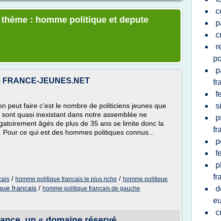
c
e thème : homme politique et depute
p
c
r
po
p
 - FRANCE-JEUNES.NET
fr
f
n peut faire c'est le nombre de politiciens jeunes que
s
 sont quasi inexistant dans notre assemblée ne
p
gatoirement âgés de plus de 35 ans se limite donc la
fr
s. Pour ce qui est des hommes politiques connus...
p
f
p
fr
/
/
cais
homme politique francais le plus riche
homme politique
que francais
/
d
homme politique francais de gauche
e
c
rance, un « domaine réservé ...