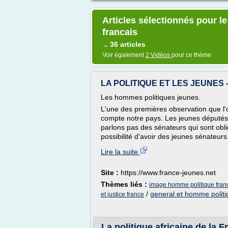
Articles sélectionnés pour l
francais
36 articles
→
Voir également
2 Vidéos
pour ce thème
LA POLITIQUE ET LES JEUNES
Les hommes politiques jeunes.
L'une des premières observation que l'o
compte notre pays. Les jeunes députés
parlons pas des sénateurs qui sont obli
possibilité d'avoir des jeunes sénateur
Lire la suite
Site :
https://www.france-jeunes.net
Thèmes liés :
image homme politique fran
/
general et homme politi
et justice france
La politique africaine de la F