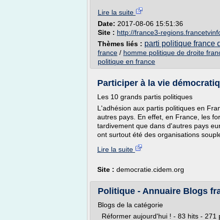
Lire la suite
Date:
2017-08-06 15:51:36
Site :
http://france3-regions.francetvinfo
parti politique france 
Thèmes liés :
france
/
homme politique de droite fran
politique en france
Participer à la vie démocrati
Les 10 grands partis politiques
L'adhésion aux partis politiques en Fr
autres pays. En effet, en France, les fo
tardivement que dans d'autres pays euro
ont surtout été des organisations souple
Lire la suite
Site :
democratie.cidem.org
Politique - Annuaire Blogs f
Blogs de la catégorie
Réformer aujourd'hui ! - 83 hits - 271