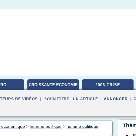
CRO
CROISSANCE ECONOMIE
2008 CRISE
TEURS DE VIDÉOS
| SOUMETTRE :
UN ARTICLE
|
ANNONCER
|
Thèm
ue économique
>
homme politique
>
homme politique
f