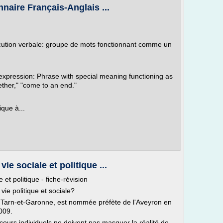
onnaire Français-Anglais ...
vlocution verbale: groupe de mots fonctionnant comme un
l expression: Phrase with special meaning functioning as
ether," "come to an end."
ique à...
e sociale et politique ...
et politique - fiche-révision
ie politique et sociale?
 Tarn-et-Garonne, est nommée préfète de l'Aveyron en
009.
urs individuels ne doivent pas masquer la réalité de