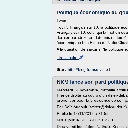
homme femme politique
Politique économique du gouv
Tweet
Pour 9 Français sur 10, la politique 
Français sur 10, celui qui la met en oe
dernier paradoxe en date mis en lumiè
économiques Les Echos et Radio Class
A la question de savoir si "la politiqu
Lire la suite
Site :
http://blog.francetvinfo.fr
NKM lance son parti politique:
Mercredi 14 novembre, Nathalie Kosius
France droite au cours d'un diner-déba
prononcer pour la présidence de son pa
Par Daïc Audouit (twitter@daicaudouit)
Publié le 14/11/2012 à 21:55
Mis à jour le 14/11/2012 à 22:01
Dieu vomit les tièdes. Nathalie Kosciusc