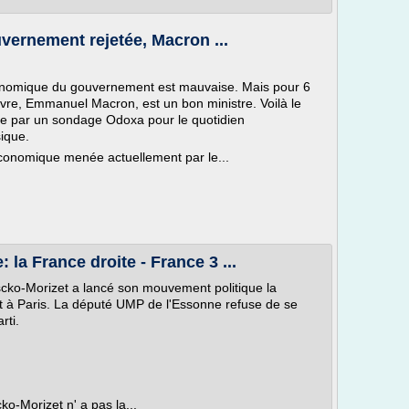
ernement rejetée, Macron ...
économique du gouvernement est mauvaise. Mais pour 6
uvre, Emmanuel Macron, est un bon ministre. Voilà le
re par un sondage Odoxa pour le quotidien
ique.
e économique menée actuellement par le...
 la France droite - France 3 ...
cko-Morizet a lancé son mouvement politique la
t à Paris. La député UMP de l'Essonne refuse de se
rti.
ko-Morizet n' a pas la...