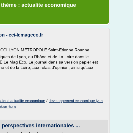
e thème : actualite economique
n - cci-lemageco.fr
 la CCI LYON METROPOLE Saint-Etienne Roanne
iques de Lyon, du Rhône et de La Loire dans le
e Mag Eco. Le journal dans sa version papier est
 et de la Loire, aux relais d'opinion, ainsi qu'aux
/
sier d actualite economique
developpement economique lyon
ique rhone
 perspectives internationales ...