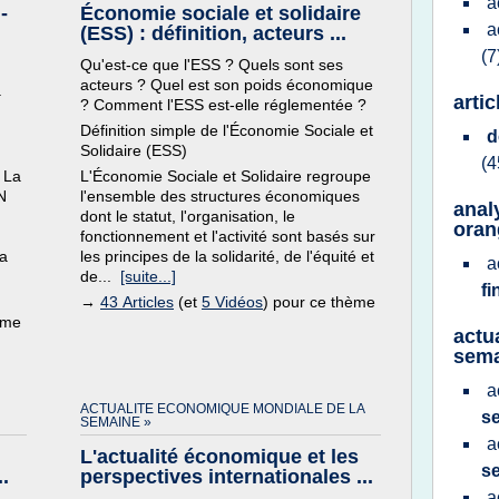
a
-
Économie sociale et solidaire
a
(ESS) : définition, acteurs ...
(7
Qu'est-ce que l'ESS ? Quels sont ses
acteurs ? Quel est son poids économique
a
arti
? Comment l'ESS est-elle réglementée ?
Définition simple de l'Économie Sociale et
d
Solidaire (ESS)
(4
 La
L'Économie Sociale et Solidaire regroupe
N
l'ensemble des structures économiques
anal
dont le statut, l'organisation, le
oran
fonctionnement et l'activité sont basés sur
la
les principes de la solidarité, de l'équité et
a
de...
[suite...]
fi
→
43 Articles
(et
5 Vidéos
) pour ce thème
ème
actu
sema
a
ACTUALITE ECONOMIQUE MONDIALE DE LA
s
SEMAINE »
a
L'actualité économique et les
se
.
perspectives internationales ...
a