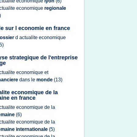
ctualite economique
lyon
(6)
ctualite economique
regionale
)
cle sur l economie en france
ossier
d
actualite economique
5)
yse strategique de l'entreprise
ge
ctualite economique
et
nanciere
dans le
monde
(13)
alite economique de la
ine en france
ctualite economique
de la
emaine
(6)
ctualite economique
de la
maine internationale
(5)
ctualite economique
de la