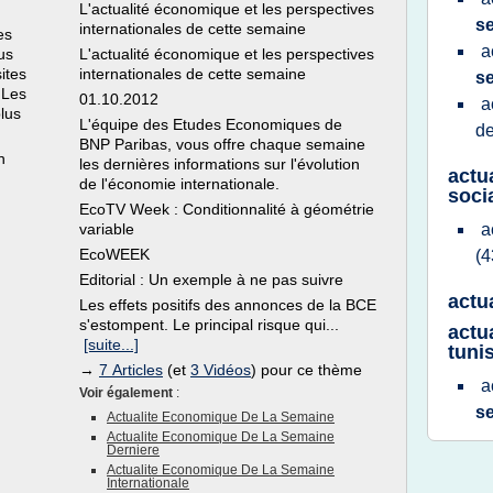
L'actualité économique et les perspectives
s
internationales de cette semaine
es
a
lus
L'actualité économique et les perspectives
ites
internationales de cette semaine
s
 Les
01.10.2012
a
plus
L'équipe des Etudes Economiques de
de
BNP Paribas, vous offre chaque semaine
n
les dernières informations sur l'évolution
actu
de l'économie internationale.
soci
EcoTV Week : Conditionnalité à géométrie
variable
a
EcoWEEK
(4
Editorial : Un exemple à ne pas suivre
actu
Les effets positifs des annonces de la BCE
s'estompent. Le principal risque qui...
actua
[suite...]
tuni
→
7 Articles
(et
3 Vidéos
) pour ce thème
a
Voir également
:
s
Actualite Economique De La Semaine
Actualite Economique De La Semaine
Derniere
Actualite Economique De La Semaine
Internationale