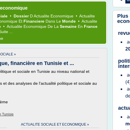
e economique
Plus
iale
•
Dossier
D
Actualite Economique
•
Actualite
econ
Economique
Et
Financiere
Dans Le
Monde
•
Actualite
e
•
Actualite Economique
De La
Semaine
En
France
Suite ...
revu
me
a
2
OCIALE »
polit
ue, financière en Tunisie et ...
inte
litique et sociale en Tunisie au niveau national et
a
(4
 des analyses de l'actualité politique et sociale au
a
de
thème
actu
 Tunisie
a
m
ACTUALITE SOCIALE ET ECONOMIQUE »