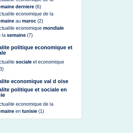
emaine derniere
(6)
ctualite economique
de la
emaine
au
maroc
(2)
ctualite economique
mondiale
 la
semaine
(7)
alite politique economique et
ale
ctualite
sociale
et
economique
3)
alite economique val d oise
lite politique et sociale en
sie
ctualite economique
de la
emaine
en
tunisie
(1)