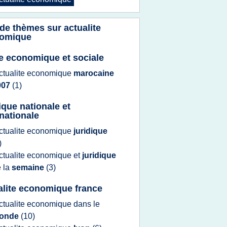
 de thèmes sur
actualite
omique
e economique et sociale
ctualite economique
marocaine
007
(1)
ique nationale et
rnationale
ctualite economique
juridique
)
ctualite economique
et
juridique
 la
semaine
(3)
alite economique france
ctualite economique
dans le
onde
(10)