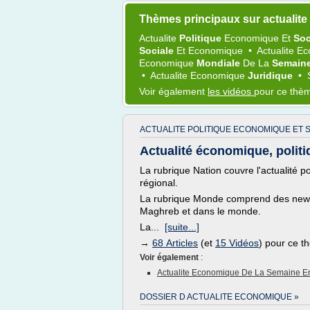
Thèmes principaux sur actualit
Actualite
Politique
Economique
Et
Soc
Sociale
Et
Economique
•
Actualite 
Economique
Mondiale
De La
Semain
•
Actualite Economique
Juridique
•
Voir également
les vidéos
pour ce thè
ACTUALITE POLITIQUE ECONOMIQUE ET S
Actualité économique, politiq
La rubrique Nation couvre l'actualité po
régional.
La rubrique Monde comprend des news et
Maghreb et dans le monde.
La...
[suite...]
→
68 Articles
(et
15 Vidéos
) pour ce 
Voir également
:
Actualite Economique De La Semaine En
DOSSIER D ACTUALITE ECONOMIQUE »