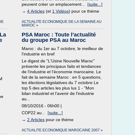
peuvent créer un emplacement...
[suite...]
→
4 Articles
(et
1 Vidéos
) pour ce thème
DE
ACTUALITE ECONOMIQUE DE LA SEMAINE AU
MAROC »
La
PSA Maroc : Toute l’actualité
e
du groupe PSA au Maroc
Maroc : du 1er au 7 octobre, le meilleur de
l'industrie en bref
Le digest de "L'Usine Nouvelle Maroc"
présente les principaux faits et tendances
de l'industrie et l'économie marocaine. Le
fait de la semaine Maroc : en 5 questions,
RM
les élections législatives du 7 octobre Le
9
top 5 des articles les plus lus 1 - "Mon
bilan industriel et l'avenir de l'industrie
me
au...
08/10/2016 - 06h00 |
COP22 au...
[suite...]
→
2 Articles
pour ce thème
ACTUALITE ECONOMIQUE MAROCAINE 2007 »